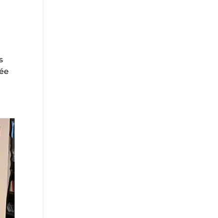
s
née