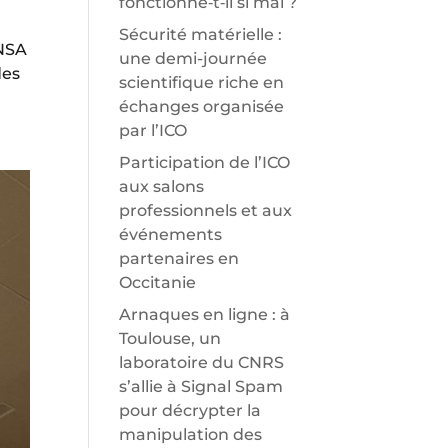
fonctionne‑t‑il si mal ?
Sécurité matérielle :
INSA
une demi-journée
des
scientifique riche en
échanges organisée
par l’ICO
Participation de l’ICO
aux salons
professionnels et aux
événements
partenaires en
Occitanie
Arnaques en ligne : à
Toulouse, un
laboratoire du CNRS
s’allie à Signal Spam
pour décrypter la
manipulation des